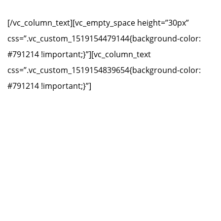
[/vc_column_text][vc_empty_space height=”30px”
css=”.vc_custom_1519154479144{background-color:
#791214 !important;}”][vc_column_text
css=”.vc_custom_1519154839654{background-color:
#791214 !important;}”]
Vocales
Dña. María José Álvarez Faedo
D. Domingo Cienfuegos-Jovellanos Caramés
D. Jacobo Cosmen Menéndez-Castañedo
D. Roberto Paraja Tuero