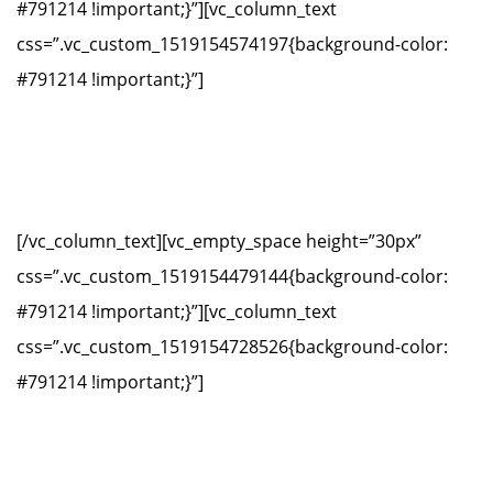
#791214 !important;}”][vc_column_text
css=”.vc_custom_1519154574197{background-color:
#791214 !important;}”]
Secretario (no patrono)
D. Rafael Antuña Egocheaga
[/vc_column_text][vc_empty_space height=”30px”
css=”.vc_custom_1519154479144{background-color:
#791214 !important;}”][vc_column_text
css=”.vc_custom_1519154728526{background-color:
#791214 !important;}”]
Vicesecretaria (no patrona)
Dña. Patricia García Rodríguez