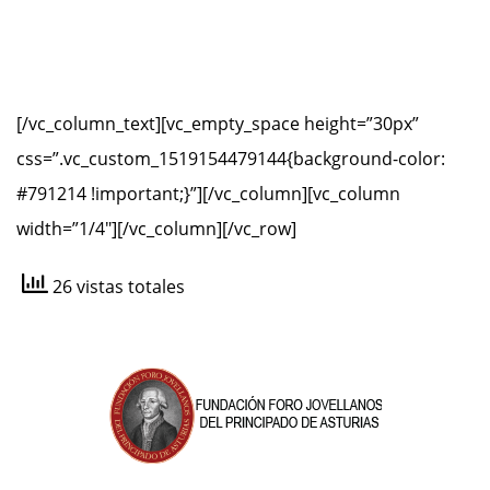
Dña. Lioba Simon Schuhmacher
D. Pablo Vázquez Otero
[/vc_column_text][vc_empty_space height=”30px”
css=”.vc_custom_1519154479144{background-color:
#791214 !important;}”][/vc_column][vc_column
width=”1/4″][/vc_column][/vc_row]
26 vistas totales