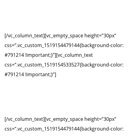
Vicepresidente
D. Avelino Acero Díaz
[/vc_column_text][vc_empty_space height=”30px”
css=”.vc_custom_1519154479144{background-color:
#791214 !important;}”][vc_column_text
css=”.vc_custom_1519154533527{background-color:
#791214 !important;}”]
Director
D. Orlando Moratinos Otero
[/vc_column_text][vc_empty_space height=”30px”
css=”.vc_custom_1519154479144{background-color: