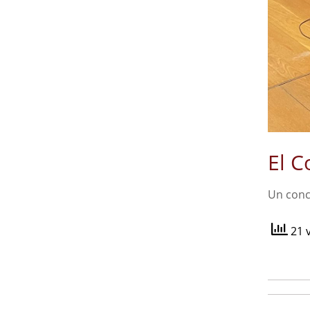
El C
Un conci
21 v