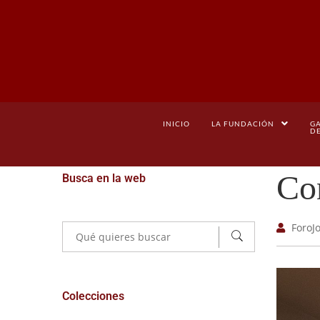
INICIO
LA FUNDACIÓN
G
D
Con
Busca en la web
ForoJ
Colecciones