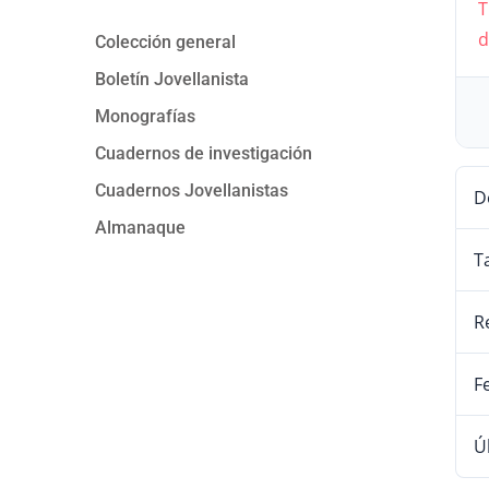
T
d
Colección general
Boletín Jovellanista
Monografías
Cuadernos de investigación
Cuadernos Jovellanistas
D
Almanaque
T
R
F
Ú