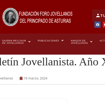
T
GASPAR MELCHOR
PUBLICACIONES
AMIGOS DE
ACT
DE JOVELLANOS
JOVELLANOS
etín Jovellanista. Año 
ovellanos
18 marzo, 2024
Boletín 