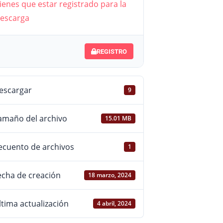
ienes que estar registrado para la
XVII, nº
escarga
REGISTRO
escargar
9
amaño del archivo
15.01 MB
ecuento de archivos
1
echa de creación
18 marzo, 2024
ltima actualización
4 abril, 2024