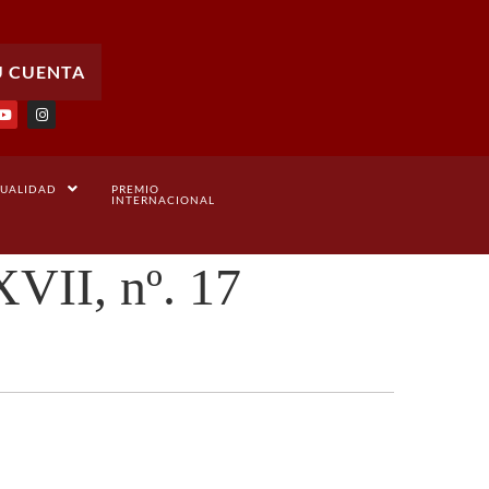
U CUENTA
UALIDAD
PREMIO
INTERNACIONAL
XVII, nº. 17
Jovellanista. Año