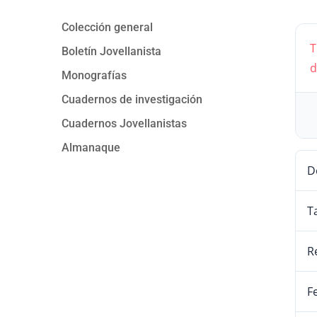
Colección general
T
Boletín Jovellanista
d
Monografías
Cuadernos de investigación
Cuadernos Jovellanistas
Almanaque
D
T
R
F