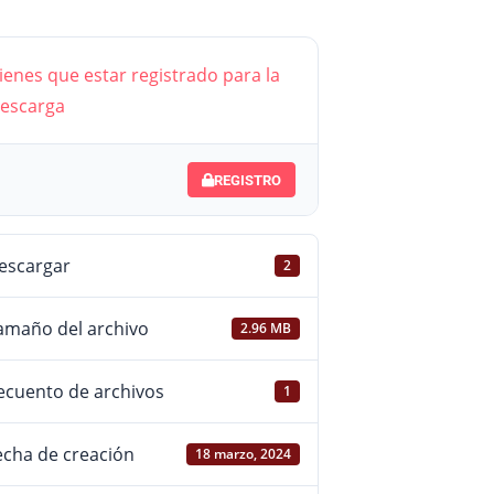
Jovellan
ienes que estar registrado para la
(2008) 
escarga
REGISTRO
escargar
2
amaño del archivo
2.96 MB
ecuento de archivos
1
echa de creación
18 marzo, 2024