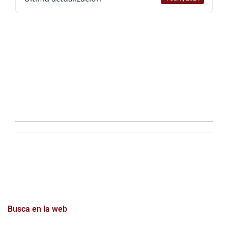
La Desamortización de
la propiedad de la tierra
en el tránsito del Antiguo
Régimen al Liberalismo
Busca en la web