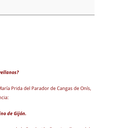
vellanos?
e María Prida del Parador de Cangas de Onís,
ncia:
no de Gijón.