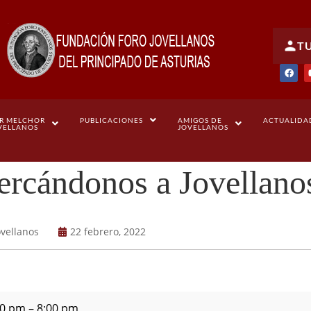
T
R MELCHOR
PUBLICACIONES
AMIGOS DE
ACTUALIDA
VELLANOS
JOVELLANOS
rcándonos a Jovellanos
ovellanos
22 febrero, 2022
00 pm
–
8:00 pm