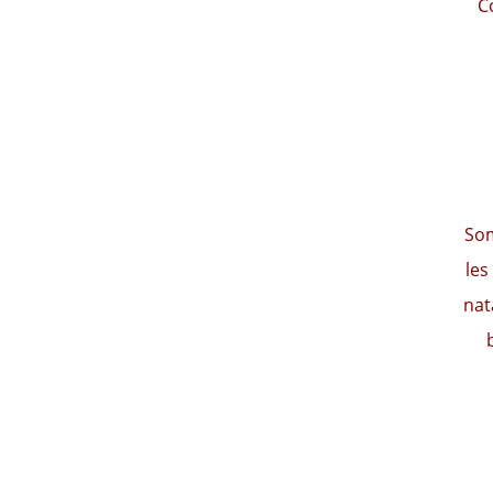
C
Som
les
nat