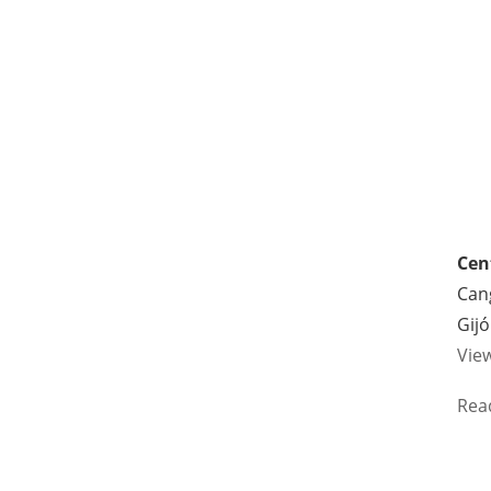
Cen
Cang
Gij
Vie
Rea