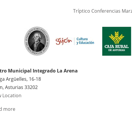
Tríptico Conferencias Mar
tro Municipal Integrado La Arena
a Argüelles, 16-18
ón
,
Asturias
33202
w Location
d more