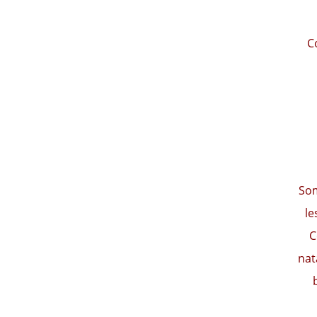
C
Som
le
C
nat