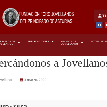
T
R MELCHOR
PUBLICACIONES
AMIGOS DE
ACTUALIDA
VELLANOS
JOVELLANOS
rcándonos a Jovellanos
ovellanos
3 marzo, 2022
30 pm
–
8:30 pm