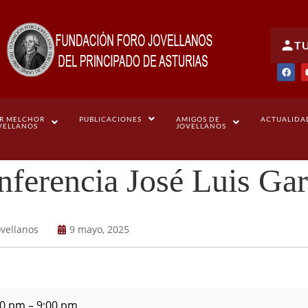
T
R MELCHOR
PUBLICACIONES
AMIGOS DE
ACTUALIDA
VELLANOS
JOVELLANOS
nferencia José Luis Ga
ovellanos
9 mayo, 2025
30 pm
–
9:00 pm