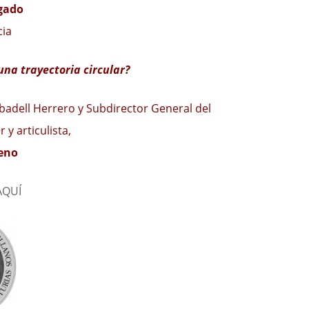
lgado
cia
una trayectoria circular?
badell Herrero y Subdirector General del
y articulista,
eno
AQUÍ