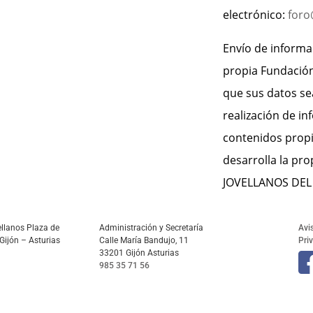
electrónico:
foro
Envío de informa
propia Fundación.
que sus datos se
realización de in
contenidos propi
desarrolla la p
JOVELLANOS DEL
llanos Plaza de
Administración y Secretaría
Avi
Gijón – Asturias
Calle María Bandujo, 11
Pri
33201 Gijón Asturias
985 35 71 56