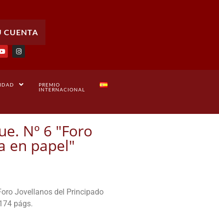
U CUENTA
IDAD
PREMIO
INTERNACIONAL
e. Nº 6 "Foro
a en papel"
Foro Jovellanos del Principado
 174 págs.