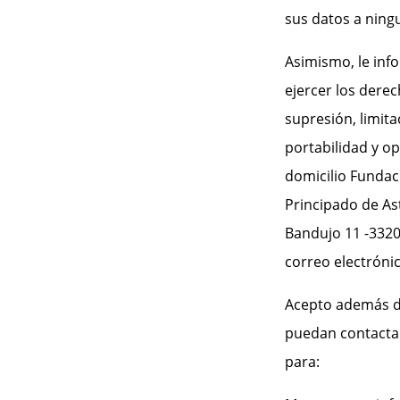
sus datos a ning
Asimismo, le inf
ejercer los derec
supresión, limita
portabilidad y op
domicilio Fundac
Principado de Ast
Bandujo 11 -33201
correo electróni
Acepto además de
puedan contacta
para: